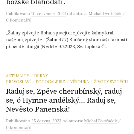
božské blahodati.
/
Publikováno
10 července, 2023
od autora:
Michal Dvořáček
0 komentářů
„Žalmy zpívejte Bohu, zpívejte; zpívejte žalmy králi
našemu, zpívejte.“ (Žalm 47,7) Smíšený sbor naší farnosti
při svaté liturgii (Neděle 9.7.2023, Svatopluka Č...
AKTUALITY
DĚJINY
/
PRAVOSLAVÍ
FOTOGALERIE
VĚROUKA
ŽIVOTY SVATÝCH
/
/
/
Raduj se, Zpěve cherubínský, raduj
se, ó Hymne andělský… Raduj se,
Nevěsto Panenská!
/
Publikováno
25 června, 2023
od autora:
Michal Dvořáček
0 komentářů