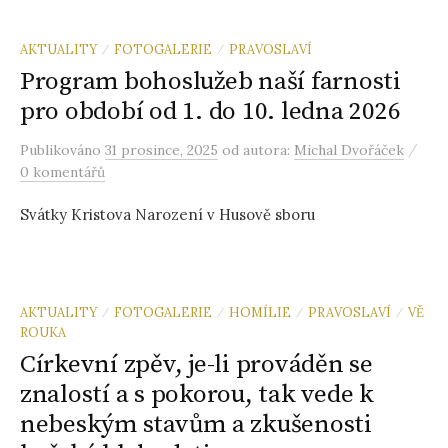
AKTUALITY
FOTOGALERIE
PRAVOSLAVÍ
/
/
Program bohoslužeb naší farnosti
pro období od 1. do 10. ledna 2026
/
Publikováno
31 prosince, 2025
od autora:
Michal Dvořáček
0 komentářů
Svátky Kristova Narození v Husově sboru
AKTUALITY
FOTOGALERIE
HOMÍLIE
PRAVOSLAVÍ
VĚ
/
/
/
/
ROUKA
Církevní zpěv, je-li prováděn se
znalostí a s pokorou, tak vede k
nebeským stavům a zkušenosti