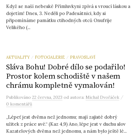
Když se naší nebeské Přímluvkyni zpívá s vroucí láskou a
dojetím! Dnes, 3. Neděli po Padesátnici, kdy si
připomínáme památku ctihodných otců Onufrije
Velikého (...
AKTUALITY
FOTOGALERIE
PRAVOSLAVÍ
/
/
Sláva Bohu! Dobré dílo se podařilo!
Prostor kolem schodiště v našem
chrámu kompletně vymalován!
/
Publikováno
22 června, 2023
od autora:
Michal Dvořáček
0 komentářů
„Lépeť jest dvěma než jednomu; mají zajisté dobrý
užitek z práce své.“ (Kaz 4,9) Ano, lépe jest v duchu slov
Kazatelových dvěma než jednomu, a nám bylo ještě lé...