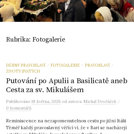
Rubrika:
Fotogalerie
DĚJINY PRAVOSLAVÍ
FOTOGALERIE
PRAVOSLAVÍ
/
/
/
ŽIVOTY SVATÝCH
Putování po Apulii a Basilicatě aneb
Cesta za sv. Mikulášem
/
Publikováno
18 května, 2026
od autora:
Michal Dvořáček
0 komentářů
Reminiscence na nezapomenutelnou cestu po jižní Itálii
Téměř každý pravoslavný věřící ví, že v Bari se nacházejí