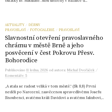
ostatky sv. Mikuláše. Jsou uloženy v Bazilice d...
AKTUALITY
DĚJINY
/
PRAVOSLAVÍ
FOTOGALERIE
PRAVOSLAVÍ
/
/
Slavnostní otevření pravoslavného
chrámu v městě Brně a jeho
posvěcení v čest Pokrovu Přesv.
Bohorodice
/
Publikováno
11 ledna, 2026
od autora:
Michal Dvořáček
Komentáře: 5
„A stala se radost veliká v tom městě.“ (Sk 8,8) První
neděli po Narození, zasvěcenou spravedlivému Josefu
Snoubenci, svatému králi Davidovi a svatému Jakubovi,...