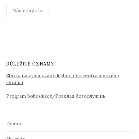
Stránkování
Následující »
příspěvků
DŮLEŽITÉ OZNAMY
Sbírka na vybudování duchovního centra a nového
chrámu
Program bohoslužeb/Розклад богослужінь
Domov
Aktuality