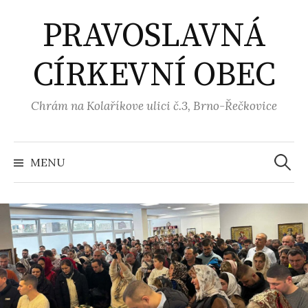
Přejít
PRAVOSLAVNÁ
k
obsahu
CÍRKEVNÍ OBEC
webu
Chrám na Kolaříkove ulici č.3, Brno-Řečkovice
Vyhled
MENU