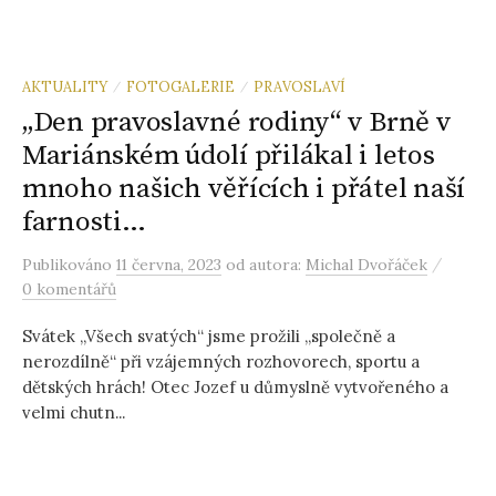
AKTUALITY
FOTOGALERIE
PRAVOSLAVÍ
/
/
„Den pravoslavné rodiny“ v Brně v
Mariánském údolí přilákal i letos
mnoho našich věřících i přátel naší
farnosti…
/
Publikováno
11 června, 2023
od autora:
Michal Dvořáček
0 komentářů
Svátek „Všech svatých“ jsme prožili „společně a
nerozdílně“ při vzájemných rozhovorech, sportu a
dětských hrách! Otec Jozef u důmyslně vytvořeného a
velmi chutn...