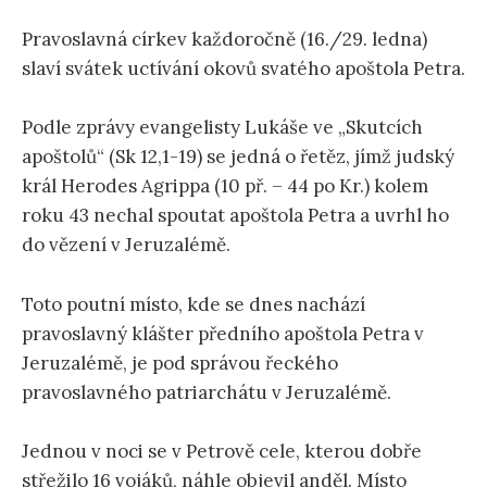
Pravoslavná církev každoročně (16./29. ledna)
slaví svátek uctívání okovů svatého apoštola Petra.
Podle zprávy evangelisty Lukáše ve „Skutcích
apoštolů“ (Sk 12,1-19) se jedná o řetěz, jímž judský
král Herodes Agrippa (10 př. – 44 po Kr.) kolem
roku 43 nechal spoutat apoštola Petra a uvrhl ho
do vězení v Jeruzalémě.
Toto poutní místo, kde se dnes nachází
pravoslavný klášter předního apoštola Petra v
Jeruzalémě, je pod správou řeckého
pravoslavného patriarchátu v Jeruzalémě.
Jednou v noci se v Petrově cele, kterou dobře
střežilo 16 vojáků, náhle objevil anděl. Místo