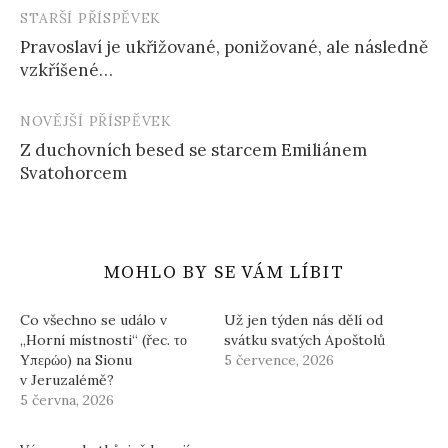
STARŠÍ PŘÍSPĚVEK
Navigace
Pravoslaví je ukřižované, ponižované, ale následně
příspěvku
vzkříšené…
NOVĚJŠÍ PŘÍSPĚVEK
Z duchovních besed se starcem Emiliánem
Svatohorcem
MOHLO BY SE VÁM LÍBIT
Co všechno se událo v
Už jen týden nás dělí od
„Horní místnosti“ (řec. το
svátku svatých Apoštolů
Υπερώο) na Sionu
5 července, 2026
v Jeruzalémě?
5 června, 2026