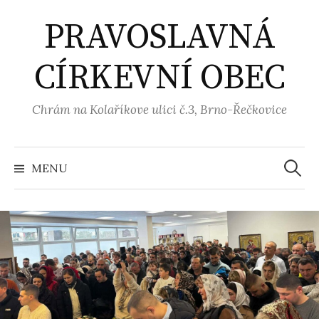
Přejít
PRAVOSLAVNÁ
k
obsahu
CÍRKEVNÍ OBEC
webu
Chrám na Kolaříkove ulici č.3, Brno-Řečkovice
Vyhled
MENU