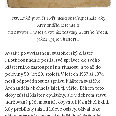
Tzv. Enkólpion čili Příručka obsahující Zázraky
Archanděla Michaela
na ostrově Thasos a rovněž zázraky Svatého hřebu,
jakož i jejich historii.
Avšak i po vyvlastnění svatohorský klášter
Filotheos nadále posílal své správce do svého
klášterního zastoupení na Thasosu, a to až do
poloviny 50. let 20. století. V letech 1957 až 1974
nesli odpovědnost za správu kláštera svatého
Archanděla Michaela laici, tj. věřící. Během této
doby zůstal klášter opuštěný, ale v dobrém stavu,
udržovaný péčí místních obyvatel. Na několik dní,
kdy probíhaly místní lidové oslavy, ožíval také