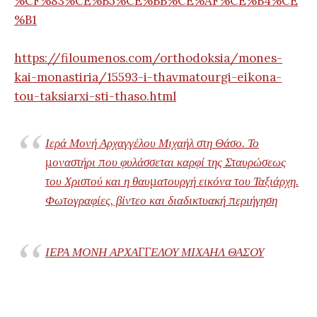
%CF%83%CE%B5%CE%BB%CE%AF%CE%B4%CE
%B1
https://filoumenos.com/orthodoksia/mones-
kai-monastiria/15593-i-thavmatourgi-eikona-
tou-taksiarxi-sti-thaso.html
Ιερά Μονή Αρχαγγέλου Μιχαήλ στη Θάσο. Το
μοναστήρι που φυλάσσεται καρφί της Σταυρώσεως
του Χριστού και η θαυματουργή εικόνα του Ταξιάρχη.
Φωτογραφίες, βίντεο και διαδικτυακή περιήγηση
ΙΕΡΑ ΜΟΝΗ ΑΡΧΑΓΓΕΛΟΥ ΜΙΧΑΗΛ ΘΑΣΟΥ