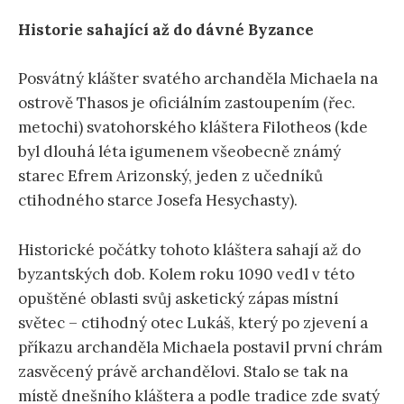
Historie sahající až do dávné Byzance
Posvátný klášter svatého archanděla Michaela na
ostrově Thasos je oficiálním zastoupením (řec.
metochi) svatohorského kláštera Filotheos (kde
byl dlouhá léta igumenem všeobecně známý
starec Efrem Arizonský, jeden z učedníků
ctihodného starce Josefa Hesychasty).
Historické počátky tohoto kláštera sahají až do
byzantských dob. Kolem roku 1090 vedl v této
opuštěné oblasti svůj asketický zápas místní
světec – ctihodný otec Lukáš, který po zjevení a
příkazu archanděla Michaela postavil první chrám
zasvěcený právě archandělovi. Stalo se tak na
místě dnešního kláštera a podle tradice zde svatý