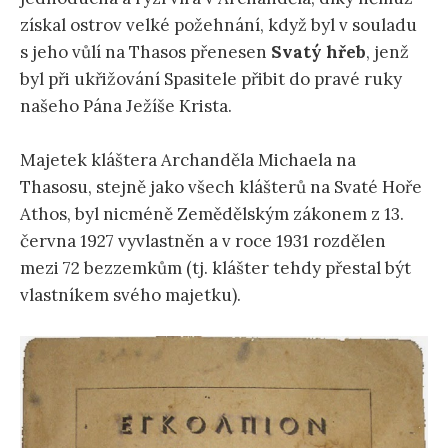
získal ostrov velké požehnání, když byl v souladu
s jeho vůlí na Thasos přenesen
Svatý hřeb
, jenž
byl při ukřižování Spasitele přibit do pravé ruky
našeho Pána Ježíše Krista.
Majetek kláštera Archanděla Michaela na
Thasosu, stejně jako všech klášterů na Svaté Hoře
Athos, byl nicméně Zemědělským zákonem z 13.
června 1927 vyvlastněn a v roce 1931 rozdělen
mezi 72 bezzemkům (tj. klášter tehdy přestal být
vlastníkem svého majetku).