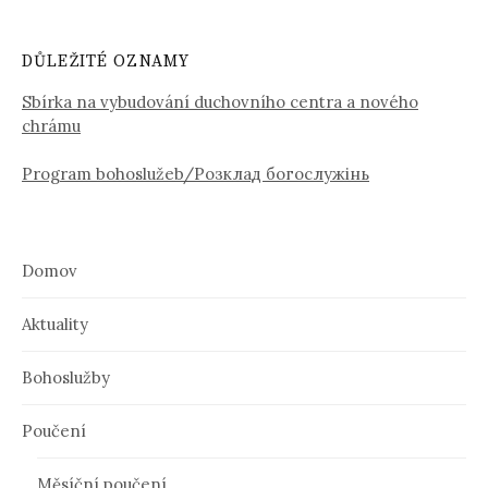
DŮLEŽITÉ OZNAMY
Sbírka na vybudování duchovního centra a nového
chrámu
Program bohoslužeb/Розклад богослужінь
Domov
Aktuality
Bohoslužby
Poučení
Měsíční poučení