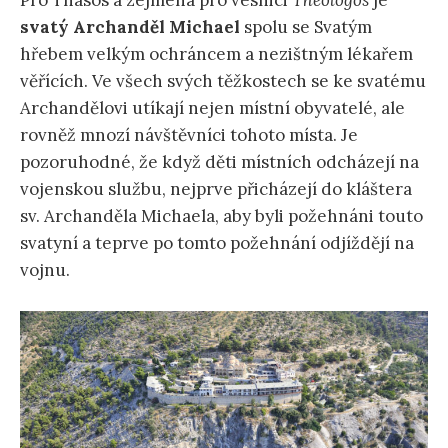
Pro Thasos a zejména pro vesnici
Theologos
je
svatý Archanděl Michael
spolu se Svatým
hřebem velkým ochráncem a nezištným lékařem
věřících. Ve všech svých těžkostech se ke svatému
Archandělovi utíkají nejen místní obyvatelé, ale
rovněž mnozí návštěvníci tohoto místa. Je
pozoruhodné, že když děti místních odcházejí na
vojenskou službu, nejprve přicházejí do kláštera
sv. Archanděla Michaela, aby byli požehnáni touto
svatyní a teprve po tomto požehnání odjíždějí na
vojnu.