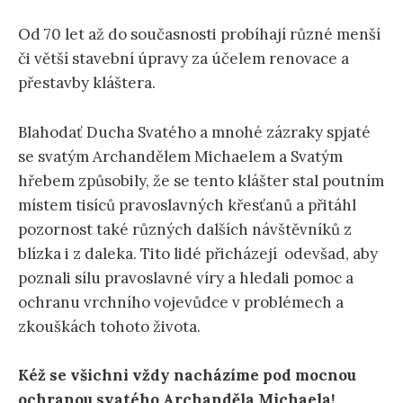
Od 70 let až do současnosti probíhají různé menší
či větší stavební úpravy za účelem renovace a
přestavby kláštera.
Blahodať Ducha Svatého a mnohé zázraky spjaté
se svatým Archandělem Michaelem a Svatým
hřebem způsobily, že se tento klášter stal poutním
místem tisíců pravoslavných křesťanů a přitáhl
pozornost také různých dalších návštěvníků z
blízka i z daleka. Tito lidé přicházejí odevšad, aby
poznali sílu pravoslavné víry a hledali pomoc a
ochranu vrchního vojevůdce v problémech a
zkouškách tohoto života.
Kéž se všichni vždy nacházíme pod mocnou
ochranou svatého Archanděla Michaela!