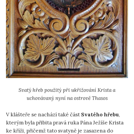
Svatý hřeb použitý při ukřižování Krista a
uchovávaný nyní na ostrově Thasos
V klášteře se nachází také část
Svatého hřebu
,
kterým byla přibita pravá ruka Pána Ježíše Krista
ke kříži, přičemž tato svatyně je zasazena do