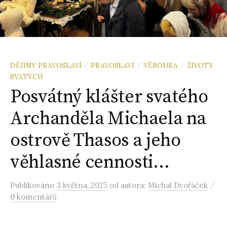
DĚJINY PRAVOSLAVÍ
PRAVOSLAVÍ
VĚROUKA
ŽIVOTY
/
/
/
SVATÝCH
Posvátný klášter svatého
Archanděla Michaela na
ostrově Thasos a jeho
věhlasné cennosti…
/
Publikováno
3 května, 2025
od autora:
Michal Dvořáček
0 komentářů