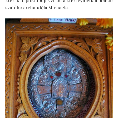
kteří k ní přistupují s vírou a kteří vyhledali pomoc
svatého archanděla Michaela.