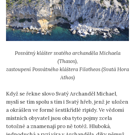
Posvátný klášter svatého archanděla Michaela
(Thasos),
zastoupení Posvátného kláštera Filotheos (Svatá Hora
Athos)
Když se řekne slovo Svatý Archanděl Michael,
myslí se tím spolu s tím i Svatý hřeb, jenž je uložen
a okrášlen ve formě šestikřídlé ripidy. Ve vědomí
místních obyvatel jsou oba tyto pojmy zcela
totožné a znamenají pro ně totéž. Hluboká,
jednoduchá a ryzí víra v Archanděla, díky němuž