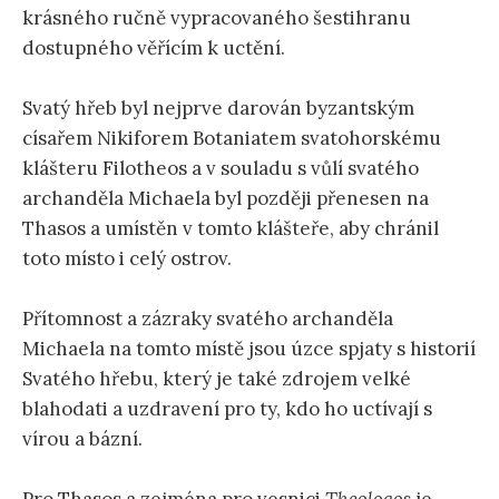
krásného ručně vypracovaného šestihranu
dostupného věřícím k uctění.
Svatý hřeb byl nejprve darován byzantským
císařem Nikiforem Botaniatem svatohorskému
klášteru Filotheos a v souladu s vůlí svatého
archanděla Michaela byl později přenesen na
Thasos a umístěn v tomto klášteře, aby chránil
toto místo i celý ostrov.
Přítomnost a zázraky svatého archanděla
Michaela na tomto místě jsou úzce spjaty s historií
Svatého hřebu, který je také zdrojem velké
blahodati a uzdravení pro ty, kdo ho uctívají s
vírou a bázní.