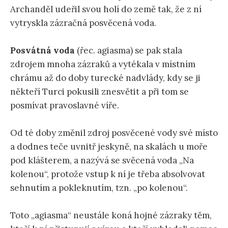
Archanděl udeřil svou holí do země tak, že z ní
vytryskla zázračná posvěcená voda.
Posvátná voda
(řec. agiasma) se pak stala
zdrojem mnoha zázraků a vytékala v místním
chrámu až do doby turecké nadvlády, kdy se ji
někteří Turci pokusili znesvětit a při tom se
posmívat pravoslavné víře.
Od té doby změnil zdroj posvěcené vody své místo
a dodnes teče uvnitř jeskyně, na skalách u moře
pod klášterem, a nazývá se svěcená voda „Na
kolenou“, protože vstup k ní je třeba absolvovat
sehnutím a pokleknutím, tzn. „po kolenou“.
Toto „agiasma“ neustále koná hojné zázraky těm,