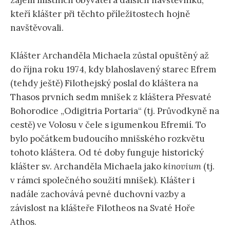
zájem místních obyvatel a dalších návštěvníků,
kteří klášter při těchto příležitostech hojně
navštěvovali.
Klášter Archanděla Michaela zůstal opuštěný až
do října roku 1974, kdy blahoslavený starec Efrem
(tehdy ještě) Filothejský poslal do kláštera na
Thasos prvních sedm mnišek z kláštera Přesvaté
Bohorodice „Odigitria Portaria“ (tj. Průvodkyně na
cestě) ve Volosu v čele s igumenkou Efremií. To
bylo počátkem budoucího mnišského rozkvětu
tohoto kláštera. Od té doby funguje historický
klášter sv. Archanděla Michaela jako
kinovium
(tj.
v rámci společného soužití mnišek). Klášter i
nadále zachovává pevné duchovní vazby a
závislost na klášteře Filotheos na Svaté Hoře
Athos.