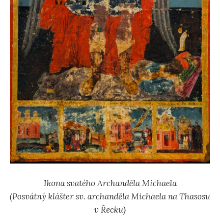
Ikona svatého Archanděla Michaela
(Posvátný klášter sv. archanděla Michaela na Thasosu
v Řecku)