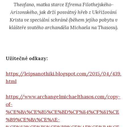
Theofano, matka starce Efrema Filothejského-
Arizonského, jak drží posvátný hřeb z Ukřižování
Krista ve speciální schráně (během jejího pobytu v
klášteře svatého archanděla Michaela na Thasosu)
.
Užitečné odkazy:
https://leipsanothiki.blogspot.com/2015/04/439.
html
https://www.archangelmichaelthasos.com/copy-
of-
%CE%BA%CE%B5%CE%BD%CF%84%CF%81%CE
%B9%CE%BA%CE%AE-