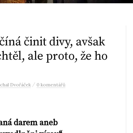
íná činit divy, avšak
chtěl, ale proto, že ho
/
chal Dvořáček
0 komentářů
vaná darem aneb