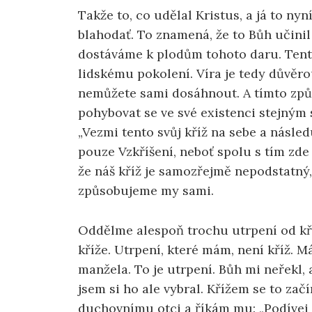
Takže to, co udělal Kristus, a já to nyn
blahodať. To znamená, že to Bůh učinil
dostáváme k plodům tohoto daru. Tento
lidskému pokolení. Víra je tedy důvěrou
nemůžete sami dosáhnout. A tímto způ
pohybovat se ve své existenci stejným
„Vezmi tento svůj kříž na sebe a násled
pouze Vzkříšení, neboť spolu s tím zd
že náš kříž je samozřejmě nepodstatný
způsobujeme my sami.
Oddělme alespoň trochu utrpení od kří
kříže. Utrpení, které mám, není kříž.
manžela. To je utrpení. Bůh mi neřekl,
jsem si ho ale vybral. Křížem se to zač
duchovnímu otci a říkám mu: „Podívej 