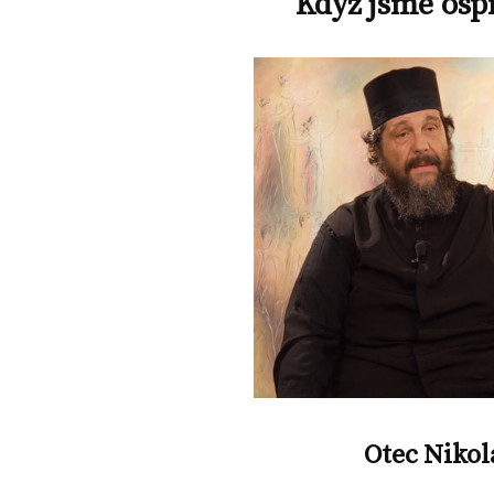
Když jsme osp
Otec Nikol