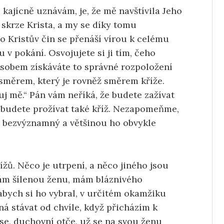
í kajícně uznávám, je, že mě navštívila Jeho
 skrze Krista, a my se díky tomu
 Kristův čin se přenáší vírou k celému
 v pokání. Osvojujete si ji tím, čeho
sobem získáváte to správné rozpoložení
 směrem, který je rovněž směrem kříže.
uj mě.“ Pán vám neříká, že budete zažívat
e budete prožívat také kříž. Nezapomeňme,
, bezvýznamný a většinou ho obvykle
žů. Něco je utrpení, a něco jiného jsou
 Mám šílenou ženu, mám bláznivého
 abych si ho vybral, v určitém okamžiku
íná stávat od chvíle, když přicházím k
se, duchovní otče, už se na svou ženu