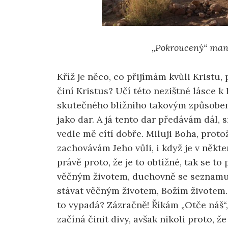
„Pokroucený“ man
Kříž je něco, co přijímám kvůli Kristu, 
činí Kristus? Učí této nezištné lásce 
skutečného bližního takovým způsobem
jako dar. A já tento dar předávám dál,
vedle mě cítí dobře. Miluji Boha, proto
zachovávám Jeho vůli, i když je v někte
právě proto, že je to obtížné, tak se t
věčným životem, duchovně se seznamuji
stávat věčným životem, Božím životem.
to vypadá? Zázračně! Říkám „Otče náš“
začíná činit divy, avšak nikoli proto, že