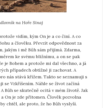
dlovník na Hoře Sinaj
protože vidím, kým On je a co činí. A co
k Bohu a člověku. Převzít odpovědnost za
, jakým i mě Bůh sám přijímá. Zdarma,
 směrem ke svému bližnímu, a on se pak
že je Bohem a protože mi dal všechno, a já
rých případech obtížné ji zachovat. A
o pro nás stává křížem. Takto se seznamuji s
 se Vzkříšením. Náhle se život začíná
 A Bůh se skutečně ocitá v mém životě. Jak
, a On je zde přítomen. Člověk pozvolna
 by chtěl, ale proto, že ho Bůh vyslyší.