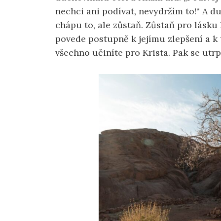
nechci ani podívat, nevydržím to!“ A du
chápu to, ale zůstaň. Zůstaň pro lásku 
povede postupně k jejímu zlepšení a k t
všechno učiníte pro Krista. Pak se utrp