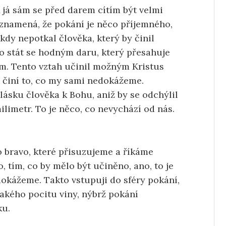
 já sám se před darem cítím být velmi
znamená, že pokání je něco příjemného, ​​
kdy nepotkal člověka, který by činil
 to stát se hodným daru, který přesahuje
em. Tento vztah učinil možným Kristus
k činí to, co my sami nedokážeme.
lásku člověka k Bohu, aniž by se odchýlil
ilimetr. To je něco, co nevychází od nás.
to bravo, které přisuzujeme a říkáme
, tím, co by mělo být učiněno, ano, to je
edokážeme. Takto vstupuji do sféry pokání,
jakého pocitu viny, nýbrž pokání
ku.