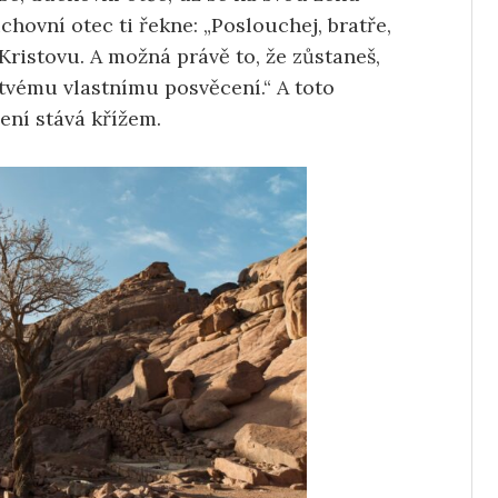
chovní otec ti řekne: „Poslouchej, bratře,
Kristovu. A možná právě to, že zůstaneš,
vému ​​vlastnímu posvěcení.“ A toto
ení stává křížem.