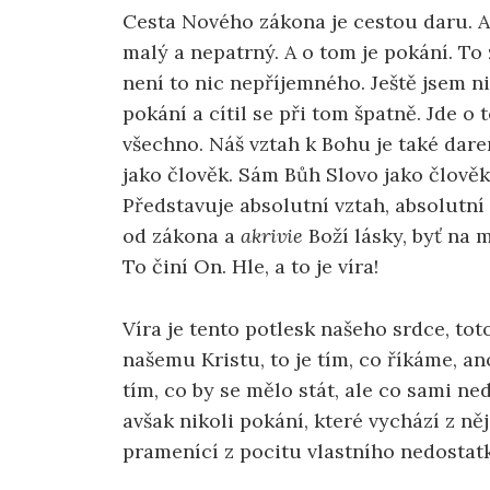
Cesta Nového zákona je cestou daru. A
malý a nepatrný. A o tom je pokání. To 
není to nic nepříjemného. Ještě jsem ni
pokání a cítil se při tom špatně. Jde o
všechno. Náš vztah k Bohu je také dar
jako člověk. Sám Bůh Slovo jako člově
Představuje absolutní vztah, absolutní 
od zákona a
akrivie
Boží lásky, byť na m
To činí On. Hle, a to je víra!
Víra je tento potlesk našeho srdce, to
našemu Kristu, to je tím, co říkáme, ano
tím, co by se mělo stát, ale co sami n
avšak nikoli pokání, které vychází z ně
pramenící z pocitu vlastního nedostat