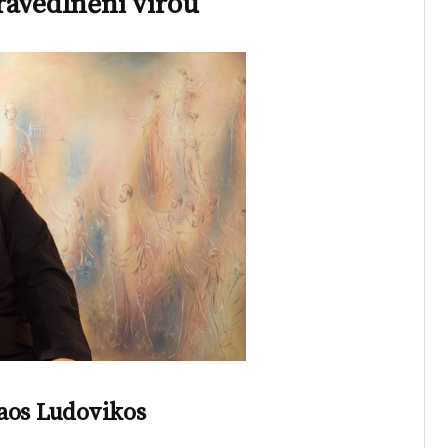
ravedlněni vírou“
aos Ludovikos