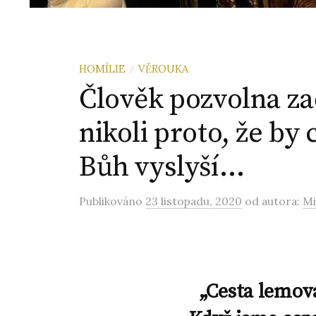
HOMÍLIE
VĚROUKA
/
Člověk pozvolna zač
nikoli proto, že by 
Bůh vyslyší…
Publikováno
23 listopadu, 2020
od autora:
Mi
„Cesta lemo