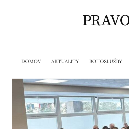
Přejít
k
PRAVO
obsahu
webu
DOMOV
AKTUALITY
BOHOSLUŽBY