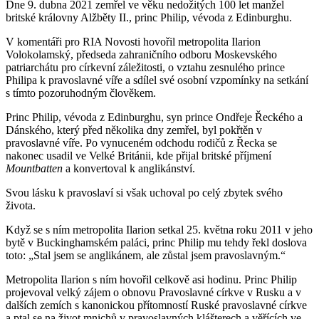
Dne 9. dubna 2021 zemřel ve věku nedožitých 100 let manžel
britské královny Alžběty II., princ Philip, vévoda z Edinburghu.
V komentáři pro RIA Novosti hovořil metropolita Ilarion
Volokolamský, předseda zahraničního odboru Moskevského
patriarchátu pro církevní záležitosti, o vztahu zesnulého prince
Philipa k pravoslavné víře a sdílel své osobní vzpomínky na setkání
s tímto pozoruhodným člověkem.
Princ Philip, vévoda z Edinburghu, syn prince Ondřeje Řeckého a
Dánského, který před několika dny zemřel, byl pokřtěn v
pravoslavné víře. Po vynuceném odchodu rodičů z Řecka se
nakonec usadil ve Velké Británii, kde přijal britské příjmení
Mountbatten
a konvertoval k anglikánství.
Svou lásku k pravoslaví si však uchoval po celý zbytek svého
života.
Když se s ním metropolita Ilarion setkal 25. května roku 2011 v jeho
bytě v Buckinghamském paláci, princ Philip mu tehdy řekl doslova
toto: „Stal jsem se anglikánem, ale zůstal jsem pravoslavným.“
Metropolita Ilarion s ním hovořil celkově asi hodinu. Princ Philip
projevoval velký zájem o obnovu Pravoslavné církve v Rusku a v
dalších zemích s kanonickou přítomností Ruské pravoslavné církve
a ptal se na život mnichů v pravoslavných klášterech a věřících ve