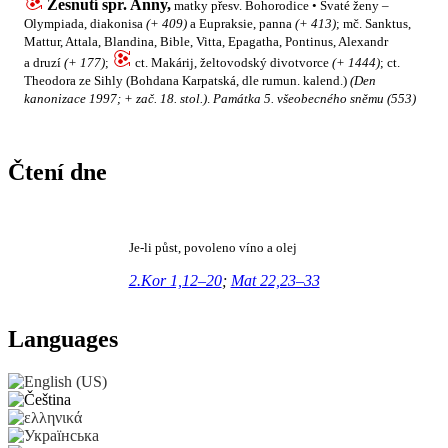
Zesnutí spr. Anny,
matky přesv. Bohorodice • Svaté ženy –
Olympiada, diakonisa
(+ 409)
a Eupraksie, panna
(+ 413)
; mč. Sanktus,
Mattur, Attala, Blandina, Bible, Vitta, Epagatha, Pontinus, Alexandr
a druzí
(+ 177)
;
ct. Makárij, želtovodský divotvorce
(+ 1444)
; ct.
Theodora ze Sihly (Bohdana Karpatská, dle rumun. kalend.)
(Den
kanonizace 1997; + zač. 18. stol.)
.
Památka 5. všeobecného sněmu (553)
Čtení dne
Je-li půst, povoleno víno a olej
2.Kor 1,12–20
;
Mat 22,23–33
Languages