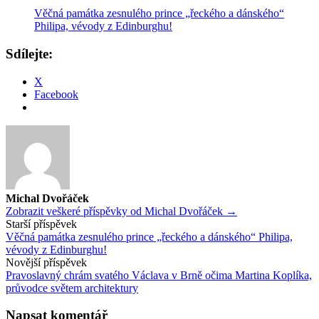
Věčná památka zesnulého prince „řeckého a dánského“
Philipa, vévody z Edinburghu!
Sdílejte:
X
Facebook
Michal Dvořáček
Zobrazit veškeré příspěvky od Michal Dvořáček →
Navigace
Starší příspěvek
Věčná památka zesnulého prince „řeckého a dánského“ Philipa,
příspěvku
vévody z Edinburghu!
Novější příspěvek
Pravoslavný chrám svatého Václava v Brně očima Martina Koplíka,
průvodce světem architektury
Napsat komentář