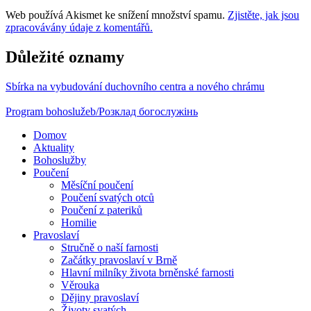
Web používá Akismet ke snížení množství spamu.
Zjistěte, jak jsou
zpracovávány údaje z komentářů.
Důležité oznamy
Sbírka na vybudování duchovního centra a nového chrámu
Program bohoslužeb/Розклад богослужінь
Domov
Aktuality
Bohoslužby
Poučení
Měsíční poučení
Poučení svatých otců
Poučení z pateriků
Homilie
Pravoslaví
Stručně o naší farnosti
Začátky pravoslaví v Brně
Hlavní milníky života brněnské farnosti
Věrouka
Dějiny pravoslaví
Životy svatých