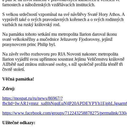
farnostech a náboženských vzdělávacích institucích.
S velkou srdečností vzpomínal na své návštěvy Svaté Hory Athos. A
vyprávěl také o svých pravoslavných kořenech a o svých rodinných
vazbách na ruský královský rod.
Na památku tohoto setkání mu metropolita Ilarion daroval ikonu
svaté velkokněžny a mučednice Jelizavety Fjodorovny, jejímž
prasynovcem princ Philip byl.
Na závěr svého rozhovoru pro RIA Novosti nakonec metropolita
Ilarion vyjádřil svou upřímnou soustrast Jejímu Veličenstvu královně
Alžbětě nad ztrátou milované osoby, s níž společně prožila téměř tři
čtvrtě století.
Věčná památka!
Zdroj:
https://mospat.ru/ru/news/86967/?
fbclid=IwAR1ymnz_xaBhNqqEuNjlP20APDEYPYh1EjphLJgsarm
https://www.facebook.com/groups/712243258878275/permalink/33
Užitečné odkazy: