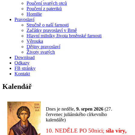
Poučení svatých otců
Poučení z pateriků
Homilie
Pravoslaví
Stručně o naší farnosti
Začátky pravoslaví v Brně
Hlavní milníky života brněnské farnosti
Věrouka
Dějiny pravoslaví
Životy svatých
Download
Odkazy
FB stránky
Kontakt
Kalendář
Dnes je
neděle,
9. srpen 2026
(
27.
červenec juliánského církevního
kalendáře)
10. NEDĚLE PO 50nici;
síla víry,