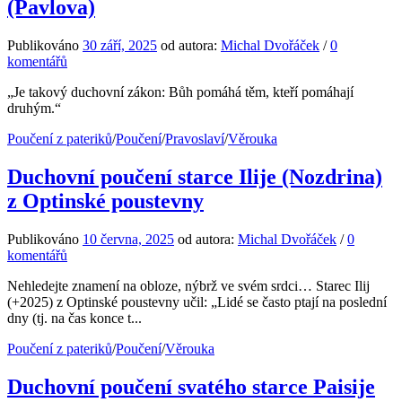
(Pavlova)
Publikováno
30 září, 2025
od autora:
Michal Dvořáček
/
0
komentářů
„Je takový duchovní zákon: Bůh pomáhá těm, kteří pomáhají
druhým.“
Poučení z pateriků
/
Poučení
/
Pravoslaví
/
Věrouka
Duchovní poučení starce Ilije (Nozdrina)
z Optinské poustevny
Publikováno
10 června, 2025
od autora:
Michal Dvořáček
/
0
komentářů
Nehledejte znamení na obloze, nýbrž ve svém srdci… Starec Ilij
(+2025) z Optinské poustevny učil: „Lidé se často ptají na poslední
dny (tj. na čas konce t...
Poučení z pateriků
/
Poučení
/
Věrouka
Duchovní poučení svatého starce Paisije