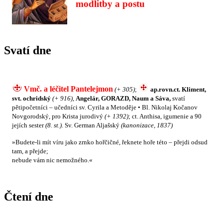
modlitby a postu
Svatí dne
Vmč. a léčitel Pantelejmon
(+ 305)
;
ap.rovn.ct. Kliment,
svt. ochridský
(+ 916)
,
Angelár, GORAZD, Naum a Sáva,
svatí
pětipočetníci – učedníci sv. Cyrila a Metoděje • Bl. Nikolaj Kočanov
Novgorodský, pro Krista jurodivý
(+ 1392)
; ct. Anthisa, igumenie a 90
jejích sester
(8. st.)
. Sv. German Aljašský
(kanonizace, 1837)
»Budete-li mít víru jako zrnko hořčičné, řeknete hoře této – přejdi odsud
tam, a přejde;
nebude vám nic nemožného.«
Čtení dne