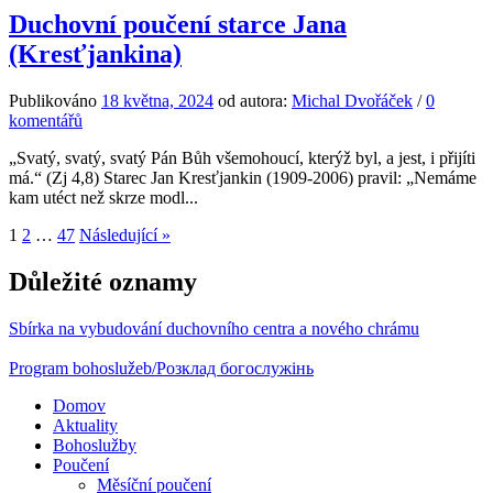
Duchovní poučení starce Jana
(Kresťjankina)
Publikováno
18 května, 2024
od autora:
Michal Dvořáček
/
0
komentářů
„Svatý, svatý, svatý Pán Bůh všemohoucí, kterýž byl, a jest, i přijíti
má.“ (Zj 4,8) Starec Jan Kresťjankin (1909-2006) pravil: „Nemáme
kam utéct než skrze modl...
Stránkování
1
2
…
47
Následující »
příspěvků
Důležité oznamy
Sbírka na vybudování duchovního centra a nového chrámu
Program bohoslužeb/Розклад богослужінь
Domov
Aktuality
Bohoslužby
Poučení
Měsíční poučení