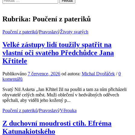
Rubrika:
Poučení z pateriků
Poučení z pateriků
/
Pravoslaví
/
Životy svatých
Velké zástupy lidí toužily spatřit na
vlastní oči svatého Předchůdce Jana
Křtitele
Publikováno
7 července, 2026
od autora:
Michal Dvořáček
/
0
komentářů
Svatý Nil Asketa „Jan Křtitel žil na poušti a tam za ním přicházeli
obyvatelé celých měst. Muži oblečení v hedvábných oděvech
spěchali, aby viděli jeho kožený p...
Poučení z pateriků
/
Pravoslaví
/
Věrouka
Z duchovní moudrosti ctih. Efréma
Katunakiotského