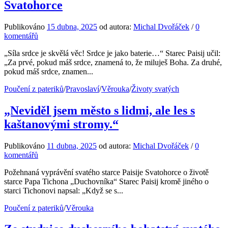
Svatohorce
Publikováno
15 dubna, 2025
od autora:
Michal Dvořáček
/
0
komentářů
„Síla srdce je skvělá věc! Srdce je jako baterie…“ Starec Paisij učil:
„Za prvé, pokud máš srdce, znamená to, že miluješ Boha. Za druhé,
pokud máš srdce, znamen...
Poučení z pateriků
/
Pravoslaví
/
Věrouka
/
Životy svatých
„Neviděl jsem město s lidmi, ale les s
kaštanovými stromy.“
Publikováno
11 dubna, 2025
od autora:
Michal Dvořáček
/
0
komentářů
Požehnaná vyprávění svatého starce Paisije Svatohorce o životě
starce Papa Tichona „Duchovníka“ Starec Paisij kromě jiného o
starci Tichonovi napsal: „Když se s...
Poučení z pateriků
/
Věrouka