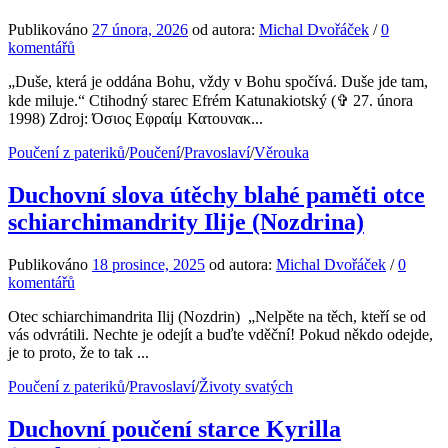
Publikováno
27 února, 2026
od autora:
Michal Dvořáček
/
0
komentářů
„Duše, která je oddána Bohu, vždy v Bohu spočívá. Duše jde tam,
kde miluje.“ Ctihodný starec Efrém Katunakiotský (✞ 27. února
1998) Zdroj: Όσιος Εφραίμ Κατουνακ...
Poučení z pateriků
/
Poučení
/
Pravoslaví
/
Věrouka
Duchovní slova útěchy blahé paměti otce
schiarchimandrity Ilije (Nozdrina)
Publikováno
18 prosince, 2025
od autora:
Michal Dvořáček
/
0
komentářů
Otec schiarchimandrita Ilij (Nozdrin) „Nelpěte na těch, kteří se od
vás odvrátili. Nechte je odejít a buďte vděční! Pokud někdo odejde,
je to proto, že to tak ...
Poučení z pateriků
/
Pravoslaví
/
Životy svatých
Duchovní poučení starce Kyrilla