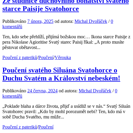
Ze studnice duchovního bohatství svatého
starce Paisije Svatohorce
Publikováno
7 února, 2025
od autora:
Michal Dvořáček
/
0
komentářů
Ten, kdo sebe přehlíží, přijímá božskou moc… Ikona starce Paisije z
pera Nikolase Agioritise Svatý starec Paisij říkal: „A proto musíte
pěstovat obětavost...
Poučení z pateriků
/
Poučení
/
Věrouka
Poučení svatého Siluána Svatohorce o
Duchu Svatém a Království nebeském!
Publikováno
24 června, 2024
od autora:
Michal Dvořáček
/
0
komentářů
„Poklade blaha a dárce života, přijď a usídliž se v nás.“ Svatý Siluán
Svatohorec pravil: „Kdo by mohl porozumět nebi? Ten, kdo má v
sobě Ducha Svatého, mu může...
Poučení z pateriků
/
Poučení