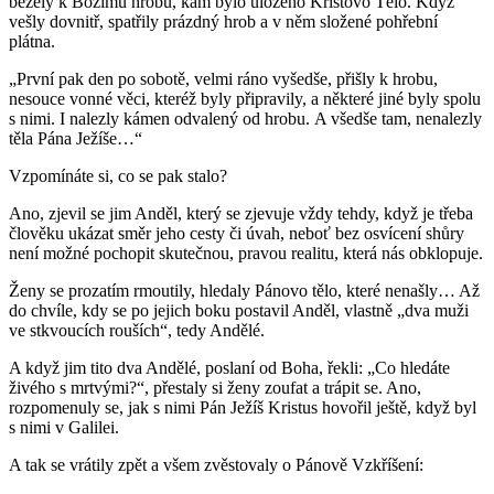
běžely k Božímu hrobu, kam bylo uloženo Kristovo Tělo. Když
vešly dovnitř, spatřily prázdný hrob a v něm složené pohřební
plátna.
„První pak den po sobotě, velmi ráno vyšedše, přišly k hrobu,
nesouce vonné věci, kteréž byly připravily, a některé jiné byly spolu
s nimi. I nalezly kámen odvalený od hrobu. A všedše tam, nenalezly
těla Pána Ježíše…“
Vzpomínáte si, co se pak stalo?
Ano, zjevil se jim Anděl, který se zjevuje vždy tehdy, když je třeba
člověku ukázat směr jeho cesty či úvah, neboť bez osvícení shůry
není možné pochopit skutečnou, pravou realitu, která nás obklopuje.
Ženy se prozatím rmoutily, hledaly Pánovo tělo, které nenašly… Až
do chvíle, kdy se po jejich boku postavil Anděl, vlastně „dva muži
ve stkvoucích rouších“, tedy Andělé.
A když jim tito dva Andělé, poslaní od Boha, řekli: „Co hledáte
živého s mrtvými?“, přestaly si ženy zoufat a trápit se. Ano,
rozpomenuly se, jak s nimi Pán Ježíš Kristus hovořil ještě, když byl
s nimi v Galilei.
A tak se vrátily zpět a všem zvěstovaly o Pánově Vzkříšení: