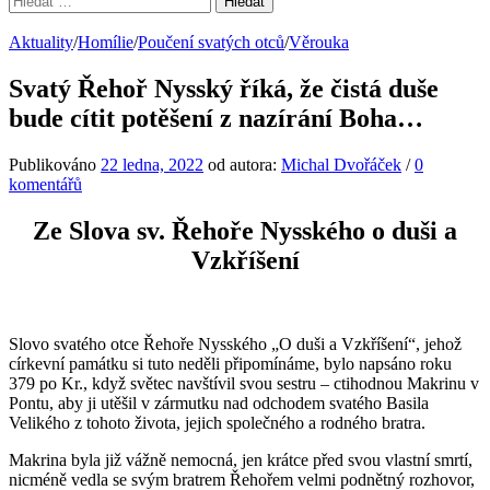
Aktuality
/
Homílie
/
Poučení svatých otců
/
Věrouka
Svatý Řehoř Nysský říká, že čistá duše
bude cítit potěšení z nazírání Boha…
Publikováno
22 ledna, 2022
od autora:
Michal Dvořáček
/
0
komentářů
Ze Slova sv. Řehoře Nysského o duši a
Vzkříšení
Slovo svatého otce Řehoře Nysského „O duši a Vzkříšení“, jehož
církevní památku si tuto neděli připomínáme, bylo napsáno roku
379 po Kr., když světec navštívil svou sestru – ctihodnou Makrinu v
Pontu, aby ji utěšil v zármutku nad odchodem svatého Basila
Velikého z tohoto života, jejich společného a rodného bratra.
Makrina byla již vážně nemocná, jen krátce před svou vlastní smrtí,
nicméně vedla se svým bratrem Řehořem velmi podnětný rozhovor,