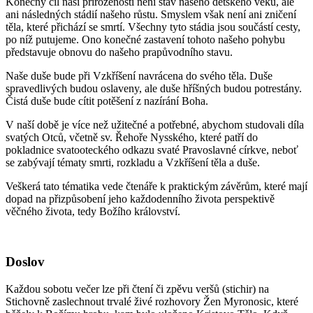
Konečný cíl naší přirozenosti není stav našeho dětského věku, ale
ani následných stádií našeho růstu. Smyslem však není ani zničení
těla, které přichází se smrtí. Všechny tyto stádia jsou součástí cesty,
po níž putujeme. Ono konečné zastavení tohoto našeho pohybu
představuje obnovu do našeho prapůvodního stavu.
Naše duše bude při Vzkříšení navrácena do svého těla. Duše
spravedlivých budou oslaveny, ale duše hříšných budou potrestány.
Čistá duše bude cítit potěšení z nazírání Boha.
V naší době je více než užitečné a potřebné, abychom studovali díla
svatých Otců, včetně sv. Řehoře Nysského, které patří do
pokladnice svatooteckého odkazu svaté Pravoslavné církve, neboť
se zabývají tématy smrti, rozkladu a Vzkříšení těla a duše.
Veškerá tato tématika vede čtenáře k praktickým závěrům, které mají
dopad na přizpůsobení jeho každodenního života perspektivě
věčného života, tedy Božího království.
Doslov
Každou sobotu večer lze při čtení či zpěvu veršů (stichir) na
Stichovně zaslechnout trvalé živé rozhovory Žen Myronosic, které