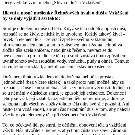
který vedl ke vzniku jeho „Slova o duši a Vzkříšení“…
Hlavní a nosné myšlenky Řehořových úvah o duši a Vzkříšení
by se daly vyjádřit asi takto:
Smrt je oddělením duše od těla. Když se tělo oddělí a opustí duši,
rozpadá se na živly, z nichž bylo utvořeno. Každý takový živel –
prvek či element těla – se vrací zpět ke svému základnímu,
přirozenému elementu, a tímto způsobem není žádná jednotlivá
složka těla zcela zničena, nebo jinak řečeno, nevrací se do
neexistence, a proto i lidské tělo po smrti zůstává tímto způsobem
uvnitř tohoto světa (součástí vody, vzduchu, půdy a ohně). Tomuto
stavu říkáme rozklad, a nikoli zničení či stav neexistence.
Duše není tímto rozkladem nijak dotčena, neboť je prostá a
jednoduchá (bez vícero složek), a také proto není možné, aby se
rozpadla. Duše je nesmrtelná a šíří se v prostoru věčnosti. Jediné, co
se u ní mění v důsledku smrti, je způsob její existence. Dokonce i
tehdy se však její vztah k rozpadlému tělu nepřerušuje, a duše je
schopna najít všechny složky tohoto těla díky své síle poznání. Ani
místo (ani vzdálenost), ale ani čas nezabrání duši v tom, aby nalezla
všechny tyto elementy těla při (všeobecném) Vzkříšení.
To, co očekává lidi po smrti, je očištění, obnovení těla a vzkříšení
všech. Náš Stvořitel si nepřeje, abychom zůstali ve stavu zárodků.