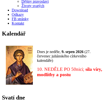
Dějiny pravoslaví
Životy svatých
Download
Odkazy
FB stránky
Kontakt
Kalendář
Dnes je
neděle,
9. srpen 2026
(
27.
červenec juliánského církevního
kalendáře)
10. NEDĚLE PO 50nici;
síla víry,
modlitby a postu
Svatí dne