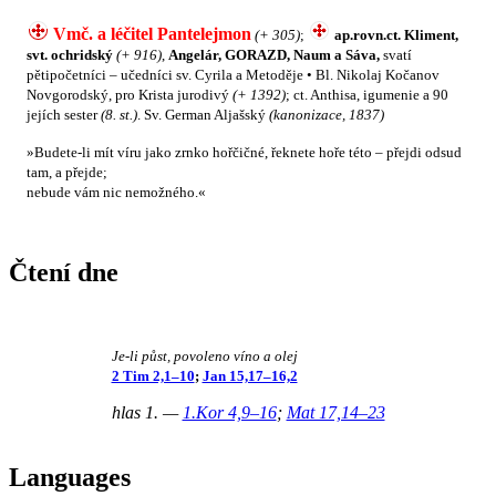
Vmč. a léčitel Pantelejmon
(+ 305)
;
ap.rovn.ct. Kliment,
svt. ochridský
(+ 916)
,
Angelár, GORAZD, Naum a Sáva,
svatí
pětipočetníci – učedníci sv. Cyrila a Metoděje • Bl. Nikolaj Kočanov
Novgorodský, pro Krista jurodivý
(+ 1392)
; ct. Anthisa, igumenie a 90
jejích sester
(8. st.)
. Sv. German Aljašský
(kanonizace, 1837)
»Budete-li mít víru jako zrnko hořčičné, řeknete hoře této – přejdi odsud
tam, a přejde;
nebude vám nic nemožného.«
Čtení dne
Je-li půst, povoleno víno a olej
2 Tim 2,1–10
;
Jan 15,17–16,2
hlas 1. —
1.Kor 4,9–16
;
Mat 17,14–23
Languages