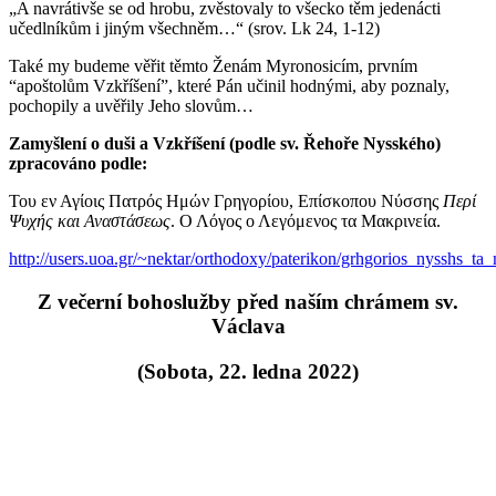
„A navrátivše se od hrobu, zvěstovaly to všecko těm jedenácti
učedlníkům i jiným všechněm…“ (srov. Lk 24, 1-12)
Také my budeme věřit těmto Ženám Myronosicím, prvním
“apoštolům Vzkříšení”, které Pán učinil hodnými, aby poznaly,
pochopily a uvěřily Jeho slovům…
Zamyšlení o duši a Vzkříšení (podle sv. Řehoře Nysského)
zpracováno podle:
Του εν Αγίοις Πατρός Ημών Γρηγορίου, Επίσκοπου Νύσσης
Περί
Ψυχής και Αναστάσεως
. Ο Λόγος ο Λεγόμενος τα Μακρινεία.
http://users.uoa.gr/~nektar/orthodoxy/paterikon/grhgorios_nysshs_ta
Z večerní bohoslužby před naším chrámem sv.
Václava
(Sobota, 22. ledna 2022)