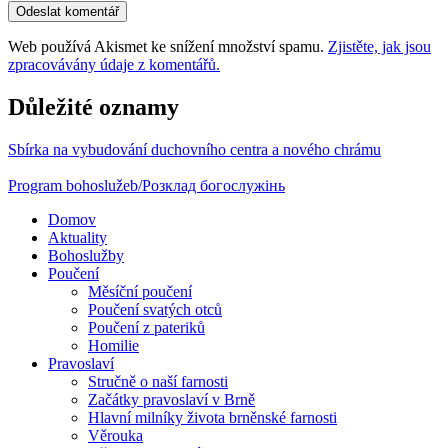
Web používá Akismet ke snížení množství spamu.
Zjistěte, jak jsou
zpracovávány údaje z komentářů.
Důležité oznamy
Sbírka na vybudování duchovního centra a nového chrámu
Program bohoslužeb/Розклад богослужінь
Domov
Aktuality
Bohoslužby
Poučení
Měsíční poučení
Poučení svatých otců
Poučení z pateriků
Homilie
Pravoslaví
Stručně o naší farnosti
Začátky pravoslaví v Brně
Hlavní milníky života brněnské farnosti
Věrouka