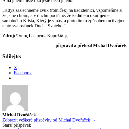
A na jiném místě říká ještě něco jiného:
„Když zaslechneme zvuk (rolniček) na kadidelnici, vzpomeňme si,
že jsme chrám, a v duchu pociťme, že kadidlem okuřujeme
samotného Krista, Který je v nás, a proto tímto způsobem uctívejme
tento svatostánek Ducha Svatého.“
Zdroj:
Όσιος Γεώργιος Καρσλίδης
připravil a přeložil Michal Dvořáček
Sdílejte:
X
Facebook
Michal Dvořáček
Zobrazit veškeré příspěvky od Michal Dvořáček →
Navigace
Starší příspěvek