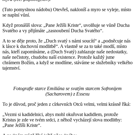
(Tuto pomyslnou nádobu) Otevřeš, nakloníš a myro se vyleje, místo
se naplní vůní.
Když pronášíš slova: „Pane Ježíši Kriste“, uvolňuje se vůně Ducha
Svatého a vy přijímáte „zasnoubení Ducha Svatého“.
A to se děje proto, že „Duch svatý s námi soucítí“ a „podněcuje nás
k lásce k duchovní modlitbě“. A vlastně se za to také modlí, místo
nás, kteří zapomínáme, a (Duch Svatý) zahlazuje naše nedostatky,
naše nečistoty, chudobu naší existence. Protože každý jsme
chrámem Božím, a když se modlíme, stáváme se služebníky velkého
tajemství.
Fotografie starce Emiliána se svatým starcem Sofronijem
(Sacharovem) z Essexu
To je důvod, proč jeden z církevních Otců velmi, velmi krásně říká:
„Vezmi si kadidelnici, abys mohl okuřovat kadidlem, protože
Kristus je zde ve tvém srdci, z něhož vycházejí slova modlitby:
„Pane Ježíši Kriste“.