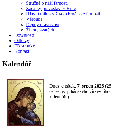
Stručně o naší farnosti
Začátky pravoslaví v Brně
Hlavní milníky života brněnské farnosti
Věrouka
Dějiny pravoslaví
Životy svatých
Download
Odkazy
FB stránky
Kontakt
Kalendář
Dnes je
pátek,
7. srpen 2026
(
25.
červenec juliánského církevního
kalendáře)