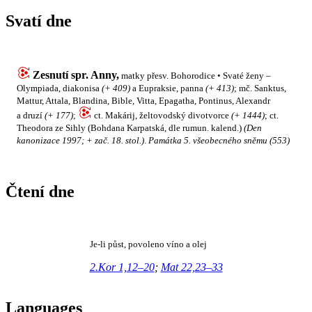
Svatí dne
Zesnutí spr. Anny,
matky přesv. Bohorodice • Svaté ženy –
Olympiada, diakonisa
(+ 409)
a Eupraksie, panna
(+ 413)
; mč. Sanktus,
Mattur, Attala, Blandina, Bible, Vitta, Epagatha, Pontinus, Alexandr
a druzí
(+ 177)
;
ct. Makárij, želtovodský divotvorce
(+ 1444)
; ct.
Theodora ze Sihly (Bohdana Karpatská, dle rumun. kalend.)
(Den
kanonizace 1997; + zač. 18. stol.)
.
Památka 5. všeobecného sněmu (553)
Čtení dne
Je-li půst, povoleno víno a olej
2.Kor 1,12–20
;
Mat 22,23–33
Languages