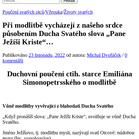
Poučení svatých otců
/
Věrouka
/
Životy svatých
Při modlitbě vycházejí z našeho srdce
působením Ducha Svatého slova „Pane
Ježíši Kriste“…
Publikováno
23 listopadu, 2022
od autora:
Michal Dvořáček
/
0
komentářů
Duchovní poučení ctih. starce Emiliána
Simonopetrsského
o modlitbě
Vůně modlitby vyvěrající z blahodati Ducha Svatého
„Když pronášíš slova: „Pane Ježíši Kriste“, uvolňuje se vůně Ducha
Svatého.
Jméno Ježíšovo, tj. modlitbu mysli, nazývají svatí Otcové:
nádobou
myra
(řec. μυροδοχείον).