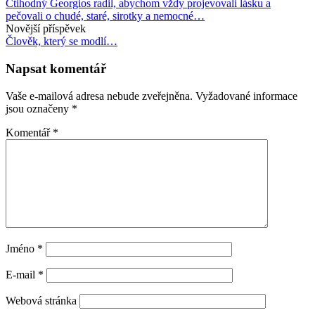
Ctihodný Georgios radil, abychom vždy projevovali lásku a
příspěvku
pečovali o chudé, staré, sirotky a nemocné…
Novější příspěvek
Člověk, který se modlí…
Napsat komentář
Vaše e-mailová adresa nebude zveřejněna.
Vyžadované informace
jsou označeny
*
Komentář
*
Jméno
*
E-mail
*
Webová stránka